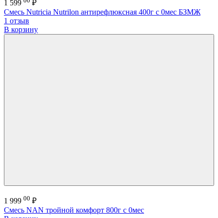
00
1 599
₽
Смесь Nutricia Nutrilon антирефлюксная 400г с 0мес БЗМЖ
1 отзыв
В корзину
00
1 999
₽
Смесь NAN тройной комфорт 800г с 0мес