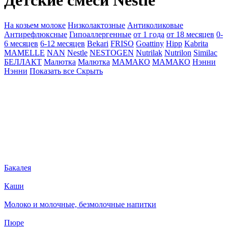
Детские смеси Nestle
На козьем молоке
Низколактозные
Антиколиковые
Антирефлюксные
Гипоаллергенные
от 1 года
от 18 месяцев
0-
6 месяцев
6-12 месяцев
Bekari
FRISO
Goattiny
Hipp
Kabrita
MAMELLE
NAN
Nestle
NESTOGEN
Nutrilak
Nutrilon
Similac
БЕЛЛАКТ
Малютка
Малютка
МАМАКО
МАМАКО
Нэнни
Нэнни
Показать все
Скрыть
Бакалея
Каши
Молоко и молочные, безмолочные напитки
Пюре