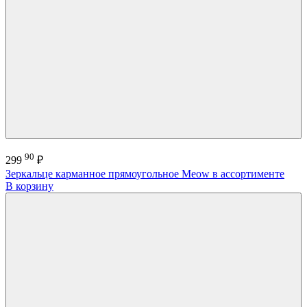
90
299
₽
Зеркальце карманное прямоугольное Meow в ассортименте
В корзину