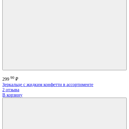
90
299
₽
Зеркальце с жидким конфетти в ассортименте
2 отзыва
В корзину