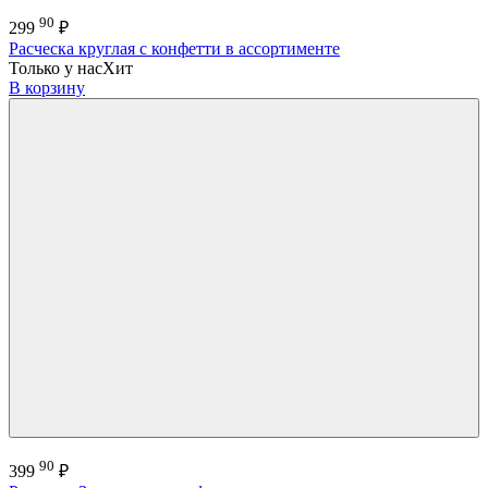
90
299
₽
Расческа круглая с конфетти в ассортименте
Только у нас
Хит
В корзину
90
399
₽