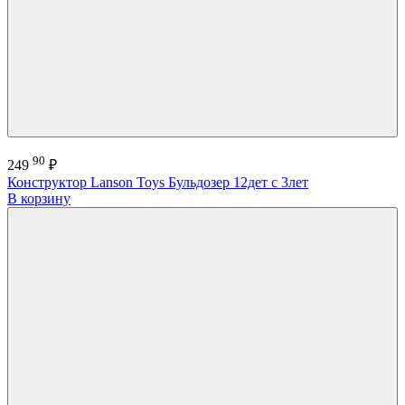
90
249
₽
Конструктор Lanson Toys Бульдозер 12дет с 3лет
В корзину