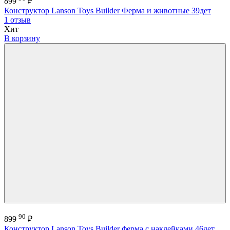
899
₽
Конструктор Lanson Toys Builder Ферма и животные 39дет
1 отзыв
Хит
В корзину
90
899
₽
Конструктор Lanson Toys Builder ферма с наклейками 46дет