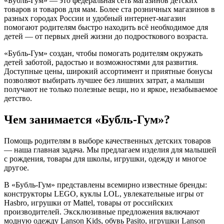
«Бубль-Гум» — это федеральная сеть магазинов детских
товаров и товаров для мам. Более ста розничных магазинов в
разных городах России и удобный интернет-магазин
помогают родителям быстро находить всё необходимое для
детей — от первых дней жизни до подросткового возраста.
«Бубль-Гум» создан, чтобы помогать родителям окружать
детей заботой, радостью и возможностями для развития.
Доступные цены, широкий ассортимент и приятные бонусы
позволяют выбирать лучшее без лишних затрат, а малыши
получают не только полезные вещи, но и яркое, незабываемое
детство.
Чем занимается «Бубль-Гум»?
Помощь родителям в выборе качественных детских товаров
— наша главная задача. Мы предлагаем изделия для малышей
с рождения, товары для школы, игрушки, одежду и многое
другое.
В «Бубль-Гум» представлены всемирно известные бренды:
конструкторы LEGO, куклы LOL, увлекательные игры от
Hasbro, игрушки от Mattel, товары от российских
производителей. Эксклюзивные предложения включают
модную одежду Lanson Kids, обувь Pasito, игрушки Lanson