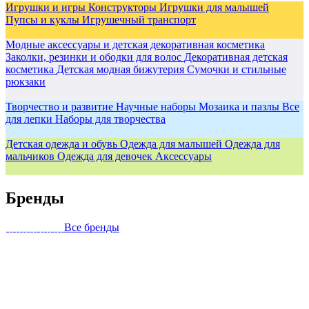
Игрушки и игры
Конструкторы
Игрушки для малышей
Пупсы и куклы
Игрушечный транспорт
Модные аксессуары и детская декоративная косметика
Заколки, резинки и ободки для волос
Декоративная детская
косметика
Детская модная бижутерия
Сумочки и стильные
рюкзаки
Творчество и развитие
Научные наборы
Мозаика и пазлы
Все
для лепки
Наборы для творчества
Детская одежда и обувь
Одежда для малышей
Одежда для
мальчиков
Одежда для девочек
Аксессуары
Бренды
Все бренды