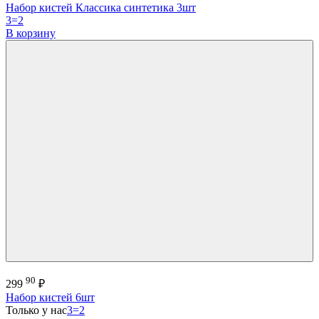
Набор кистей Классика синтетика 3шт
3=2
В корзину
90
299
₽
Набор кистей 6шт
Только у нас
3=2