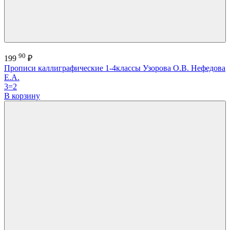
90
199
₽
Прописи каллиграфические 1-4классы Узорова О.В. Нефедова
Е.А.
3=2
В корзину