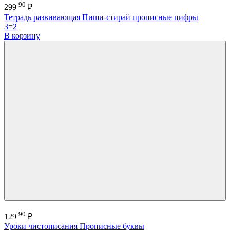
90
299
₽
Тетрадь развивающая Пиши-стирай прописные цифры
3=2
В корзину
90
129
₽
Уроки чистописания Прописные буквы