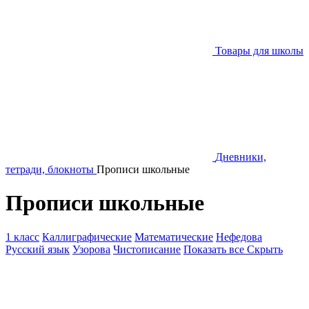
Товары для школы
Дневники,
тетради, блокноты
Прописи школьные
Прописи школьные
1 класс
Каллиграфические
Математические
Нефедова
Русский язык
Узорова
Чистописание
Показать все
Скрыть