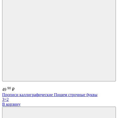
90
49
₽
Прописи каллиграфические Пишем строчные буквы
3=2
В корзину