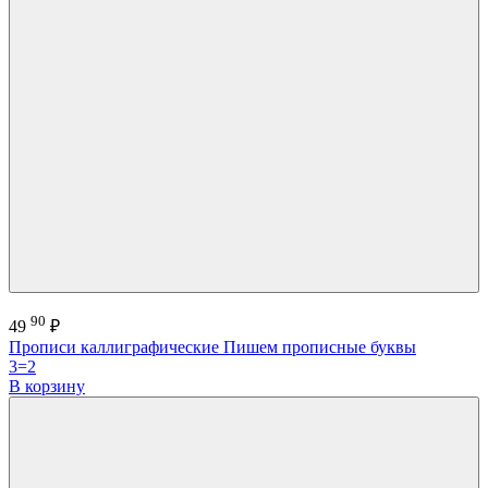
90
49
₽
Прописи каллиграфические Пишем прописные буквы
3=2
В корзину