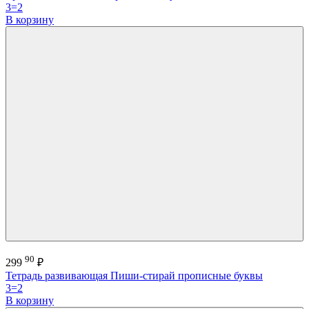
3=2
В корзину
90
299
₽
Тетрадь развивающая Пиши-стирай прописные буквы
3=2
В корзину