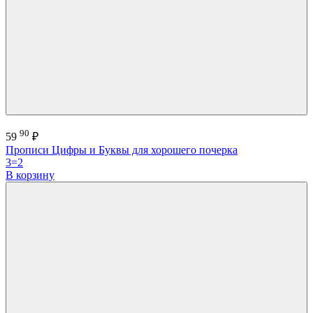
90
59
₽
Прописи Цифры и Буквы для хорошего почерка
3=2
В корзину