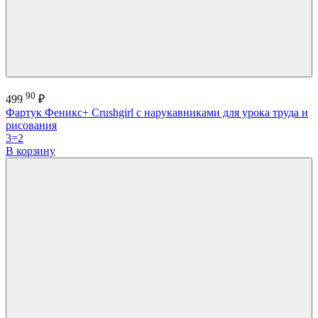
90
499
₽
Фартук Феникс+ Crushgirl с нарукавниками для урока труда и
рисования
3=2
В корзину