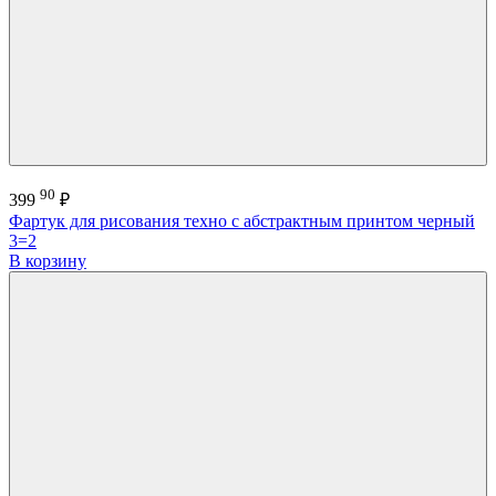
90
399
₽
Фартук для рисования техно с абстрактным принтом черный
3=2
В корзину