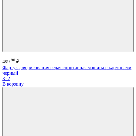
90
499
₽
Фартук для рисования серая спортивная машина с карманами
черный
3=2
В корзину