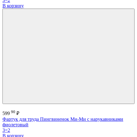
3=2
В корзину
90
599
₽
Фартук для труда Пингвиненок Ми-Ми с нарукавниками
фиолетовый
3=2
В корзину