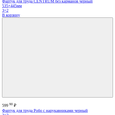
Фартук для труда CENTRUM без карманов черный
535×445мм
3=2
В корзину
90
599
₽
Фартук для труда Робо с нарукавниками черный