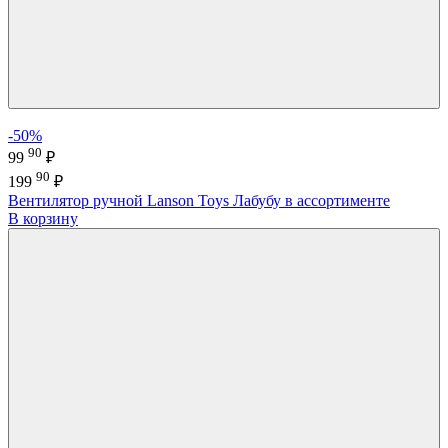
-50%
90
99
₽
90
199
₽
Вентилятор ручной Lanson Toys Лабубу в ассортименте
В корзину