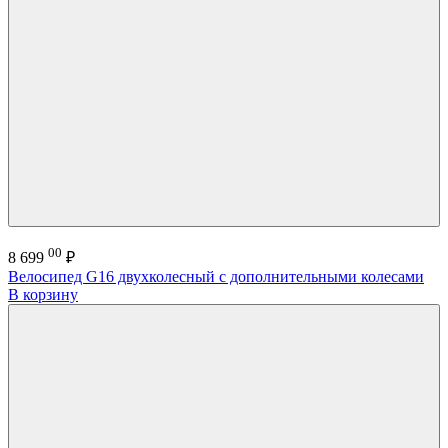
00
8 699
₽
Велосипед G16 двухколесный с дополнительными колесами
В корзину