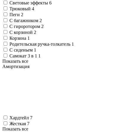
Световые эффекты
6
Трюковый
4
Пеги
2
С багажником
2
С гироротором
2
С корзиной
2
Корзина
1
Родительская ручка-толкатель
1
С сиденьем
1
Самокат 3 в 1
1
Показать все
Амортизация
Хардтейл
7
Жесткая
7
Показать все