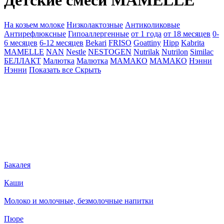
Детские смеси MAMELLE
На козьем молоке
Низколактозные
Антиколиковые
Антирефлюксные
Гипоаллергенные
от 1 года
от 18 месяцев
0-
6 месяцев
6-12 месяцев
Bekari
FRISO
Goattiny
Hipp
Kabrita
MAMELLE
NAN
Nestle
NESTOGEN
Nutrilak
Nutrilon
Similac
БЕЛЛАКТ
Малютка
Малютка
МАМАКО
МАМАКО
Нэнни
Нэнни
Показать все
Скрыть
Бакалея
Каши
Молоко и молочные, безмолочные напитки
Пюре