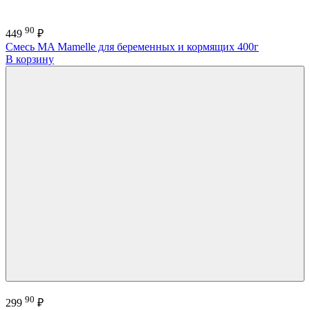
90
449
₽
Смесь MA Mamelle для беременных и кормящих 400г
В корзину
90
299
₽