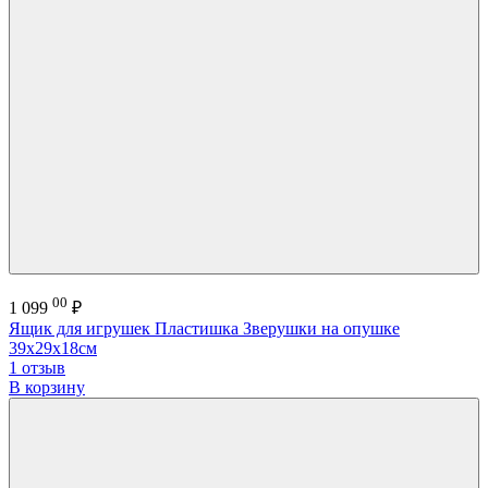
00
1 099
₽
Ящик для игрушек Пластишка Зверушки на опушке
39х29х18см
1 отзыв
В корзину