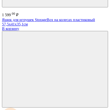
00
1 599
₽
Ящик для игрушек StorageBox на колесах пластиковый
57,5х41х35,1см
В корзину