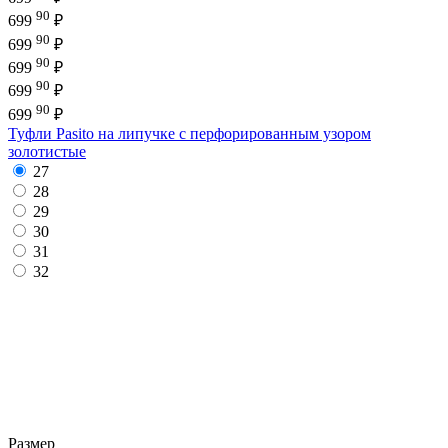
90
699
₽
90
699
₽
90
699
₽
90
699
₽
90
699
₽
Туфли Pasito на липучке с перфорированным узором
золотистые
27
28
29
30
31
32
Размер