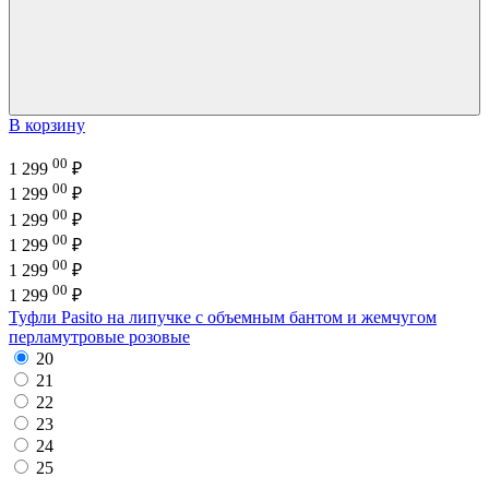
В корзину
00
1 299
₽
00
1 299
₽
00
1 299
₽
00
1 299
₽
00
1 299
₽
00
1 299
₽
Туфли Pasito на липучке с объемным бантом и жемчугом
перламутровые розовые
20
21
22
23
24
25