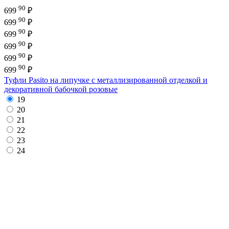
90
699
₽
90
699
₽
90
699
₽
90
699
₽
90
699
₽
90
699
₽
Туфли Pasito на липучке с металлизированной отделкой и
декоративной бабочкой розовые
19
20
21
22
23
24