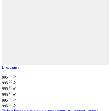
В корзину
90
995
₽
90
995
₽
90
995
₽
90
995
₽
90
995
₽
90
995
₽
Туфли Pasito на липучке с декоративным цветком светло-