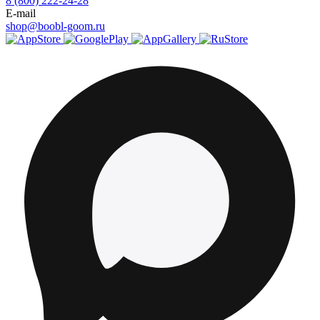
8 (800) 222-24-28
E-mail
shop@boobl-goom.ru