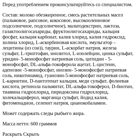
Перед употреблением проконсультируйтесь со специалистом.
Состав: молоко обезжиренное, смесь растительных масел
(пальмовое, рапсовое, кокосовое, высокоолеиновое
подсолнечное, подсолнечное), мальтодекстрин, лактоза,
галактоолигосахариды, фруктоолигосахариды, кальция
фосфат, кальция карбонат, калия хлорид, калия гидроксид,
холина хлорид, L-аскорбиновая кислота, эмульгатор –
лецитины (из сои)), таурин, L-аскорбат натрия, железа
сульфат, L-триптофан, инозитол, L-изолейцин, цинка сульфат,
уридин- 5-монофосфат натриевая соль, цитидин - 5-
монофосфат, DL-альфа-токоферола ацетат, L-цистеин,
аденозин -5-монофосфат, инозин- 5-монофосфат натриевая
соль, никотинамид, гуанозин-5-монофосфат натриевая соль,
L-карнитин, D-пантотенат кальция, меди сульфат, фолиевая
кислота, ретинола пальмитат, DL-альфа-токоферол, D-биотин,
тиамина гидрохлорид, пиридоксина гидрохлорид,
холекальциферол, марганца сульфат, йодид калия,
фитоменадион, селенит натрия, цианокобаламин.
Может содержать следы рыбьего жира.
Масса нетто: 600 граммов
Раскрыть
Скрыть