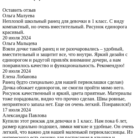
Оставить отзыв
Ольга Малуева
Неплохой школьный ранец для девочки в 1 класс. С виду
компактный, но очень вместительный. Рисунок единорога
красивый.
20 июля 2024
Ольга Мальцева
Взяли дочке такой ранец и не разочаровались – удобный,
вместительный и защитит все, что внутри. Яркий дизайн с
единорогом и радугой привлёк внимание дочери, а нам
понравилось качество и функциональность. Рекомендую!
20 июля 2024
Елена Лобанова
Ранец будто специально для нашей первоклашки сделан)
Дочка обожает единорогов, не смогли пройти мимо него.
Рисунок качественный и яркий, цвета приятные. Материалы
тоже порадовали, видно что прочно сделан. Швы ровные,
неприятного запаха нет. Еще он очень легкий. Понравился!)
17 июля 2024
Александра Павлова
Купили этот рюкзак для девочки в 1 класс. Нам пока 6 лет,
размер идеально подошел, лямки мягкие и удобные. Он очень
легкий, что важно для нашей маленькой первоклассницы. Из
интересного есть окошко для расписания в крышке и