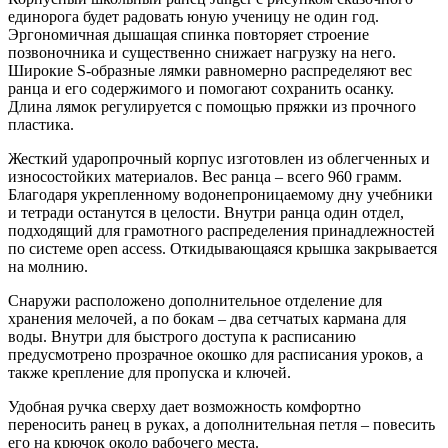
единорога будет радовать юную ученицу не один год.
Эргономичная дышащая спинка повторяет строение
позвоночника и существенно снижает нагрузку на него.
Широкие S-образные лямки равномерно распределяют вес
ранца и его содержимого и помогают сохранить осанку.
Длина лямок регулируется с помощью пряжки из прочного
пластика.
Жесткий ударопрочный корпус изготовлен из облегченных и
износостойких материалов. Вес ранца – всего 960 грамм.
Благодаря укрепленному водонепроницаемому дну учебники
и тетради останутся в целости. Внутри ранца один отдел,
подходящий для грамотного распределения принадлежностей
по системе open access. Откидывающаяся крышка закрывается
на молнию.
Снаружи расположено дополнительное отделение для
хранения мелочей, а по бокам – два сетчатых кармана для
воды. Внутри для быстрого доступа к расписанию
предусмотрено прозрачное окошко для расписания уроков, а
также крепление для пропуска и ключей.
Удобная ручка сверху дает возможность комфортно
переносить ранец в руках, а дополнительная петля – повесить
его на крючок около рабочего места.