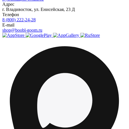
Адрес
г.
Владивосток
,
ул. Енисейская, 23 Д
Телефон
8 (800) 222-24-28
E-mail
shop@boobl-goom.ru