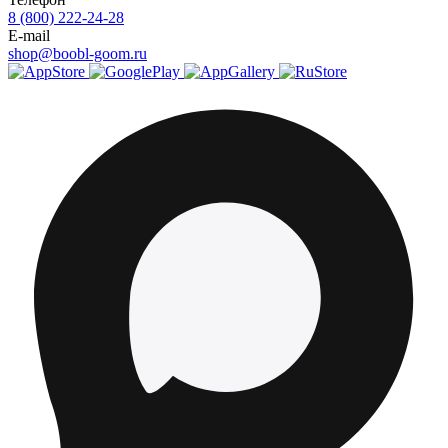
8 (800) 222-24-28
E-mail
shop@boobl-goom.ru