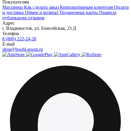
Покупателям
Магазины
Как сделать заказ
Корпоративным клиентам
Оплата
и доставка
Обмен и возврат
Подарочные карты
Правила
публикации отзывов
Адрес
г.
Владивосток
,
ул. Енисейская, 23 Д
Телефон
8 (800) 222-24-28
E-mail
shop@boobl-goom.ru