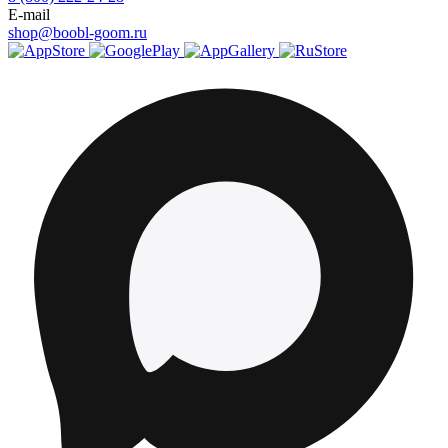
E-mail
shop@boobl-goom.ru