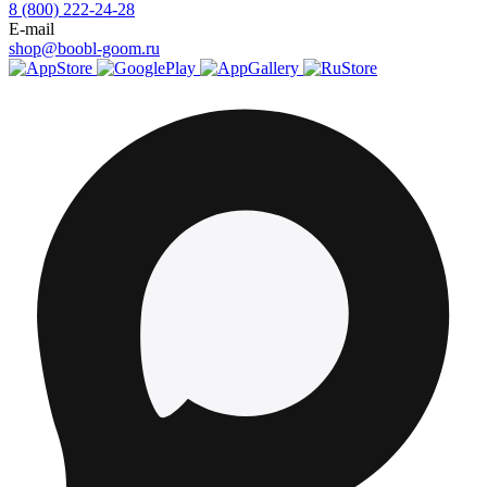
8 (800) 222-24-28
E-mail
shop@boobl-goom.ru