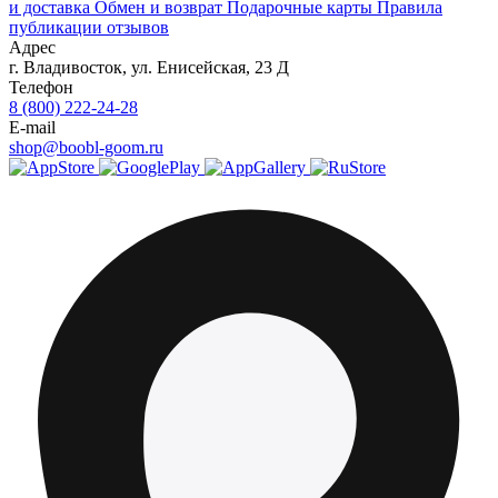
и доставка
Обмен и возврат
Подарочные карты
Правила
публикации отзывов
Адрес
г.
Владивосток
,
ул. Енисейская, 23 Д
Телефон
8 (800) 222-24-28
E-mail
shop@boobl-goom.ru