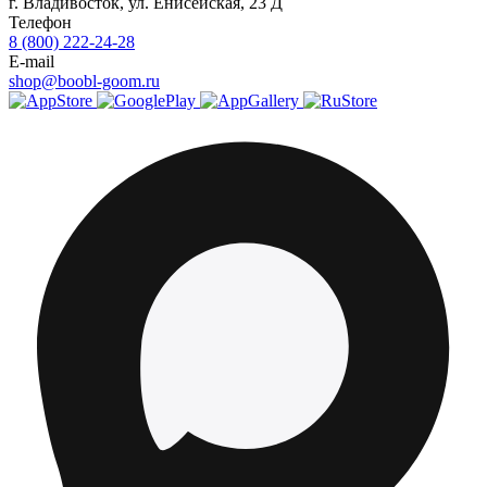
г.
Владивосток
,
ул. Енисейская, 23 Д
Телефон
8 (800) 222-24-28
E-mail
shop@boobl-goom.ru