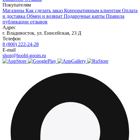
Покупателям
Магазины
Как сделать заказ
Корпоративным клиентам
Оплата
и доставка
Обмен и возврат
Подарочные карты
Правила
публикации отзывов
Адрес
г.
Владивосток
,
ул. Енисейская, 23 Д
Телефон
8 (800) 222-24-28
E-mail
shop@boobl-goom.ru