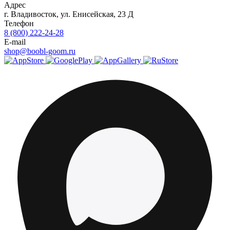
Адрес
г.
Владивосток
,
ул. Енисейская, 23 Д
Телефон
8 (800) 222-24-28
E-mail
shop@boobl-goom.ru