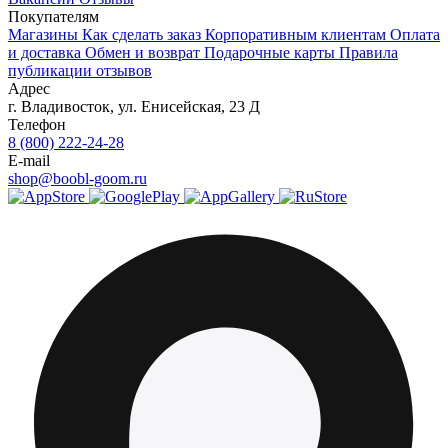
Покупателям
Магазины
Как сделать заказ
Корпоративным клиентам
Оплата
и доставка
Обмен и возврат
Подарочные карты
Правила
публикации отзывов
Адрес
г.
Владивосток
,
ул. Енисейская, 23 Д
Телефон
8 (800) 222-24-28
E-mail
shop@boobl-goom.ru