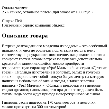
Оплата частями
25% сейчас, остальное потом (при заказе от 1000 руб.)
Яндекс Пей
Платежный сервис компании Яндекс
Описание товара
Встреча долгожданного младенца из роддома – это особенный
праздник, и многие родители подготавливаются к нему
соответствующе: украшают помещение, накрывают на стол и
собирают гостей. Чтобы встреча получилась действительно
красивой и запоминающейся, можно приобрести
очаровательную гирлянду «Ура! Мальчик!» из серии «Детские
грезы». Гирлянда изготовлена в золотых, белых и голубых
тонах и представляет собой тонкую белую ленту, на которую
нанизаны небольшие облака и звезды, а также заветная
надпись «Ура! Мальчик!». Облака и звездочки на гирлянде
сладко дремлют, напоминая, что праздник этот должен быть
тихим, ведь гости ждут приезда новорожденного малыша!
Гирлянда растягивается на 170 сантиметров, а ленточки
можно протянуть на 300 сантиметров!