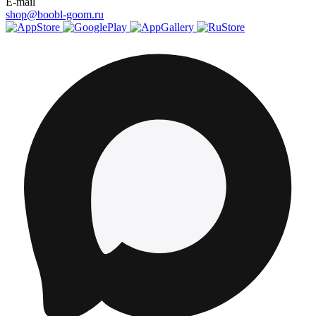
E-mail
shop@boobl-goom.ru