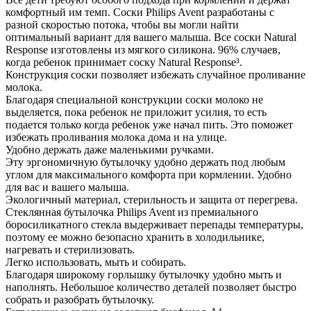
комфортный им темп. Соски Philips Avent разработаны с
разной скоростью потока, чтобы вы могли найти
оптимальный вариант для вашего малыша. Все соски Natural
Response изготовлены из мягкого силикона. 96% случаев,
когда ребенок принимает соску Natural Response³.
Конструкция соски позволяет избежать случайное проливание
молока.
Благодаря специальной конструкции соски молоко не
выделяется, пока ребенок не приложит усилия, то есть
подается только когда ребенок уже начал пить. Это поможет
избежать проливания молока дома и на улице.
Удобно держать даже маленькими ручками.
Эту эргономичную бутылочку удобно держать под любым
углом для максимального комфорта при кормлении. Удобно
для вас и вашего малыша.
Экологичный материал, стерильность и защита от перегрева.
Стеклянная бутылочка Philips Avent из премиального
боросиликатного стекла выдерживает перепады температуры,
поэтому ее можно безопасно хранить в холодильнике,
нагревать и стерилизовать.
Легко использовать, мыть и собирать.
Благодаря широкому горлышку бутылочку удобно мыть и
наполнять. Небольшое количество деталей позволяет быстро
собрать и разобрать бутылочку.