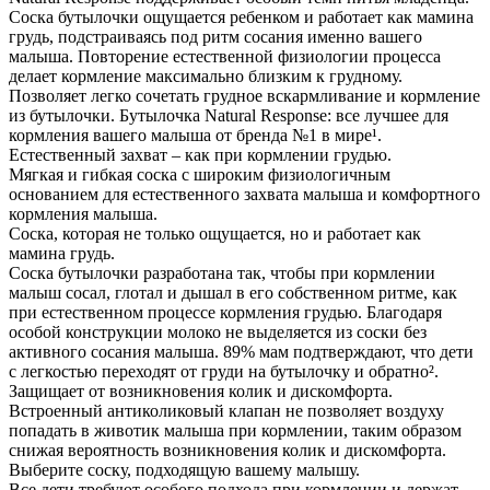
Соска бутылочки ощущается ребенком и работает как мамина
грудь, подстраиваясь под ритм сосания именно вашего
малыша. Повторение естественной физиологии процесса
делает кормление максимально близким к грудному.
Позволяет легко сочетать грудное вскармливание и кормление
из бутылочки. Бутылочка Natural Response: все лучшее для
кормления вашего малыша от бренда №1 в мире¹.
Естественный захват – как при кормлении грудью.
Мягкая и гибкая соска с широким физиологичным
основанием для естественного захвата малыша и комфортного
кормления малыша.
Соска, которая не только ощущается, но и работает как
мамина грудь.
Соска бутылочки разработана так, чтобы при кормлении
малыш сосал, глотал и дышал в его собственном ритме, как
при естественном процессе кормления грудью. Благодаря
особой конструкции молоко не выделяется из соски без
активного сосания малыша. 89% мам подтверждают, что дети
с легкостью переходят от груди на бутылочку и обратно².
Защищает от возникновения колик и дискомфорта.
Встроенный антиколиковый клапан не позволяет воздуху
попадать в животик малыша при кормлении, таким образом
снижая вероятность возникновения колик и дискомфорта.
Выберите соску, подходящую вашему малышу.
Все дети требуют особого подхода при кормлении и держат