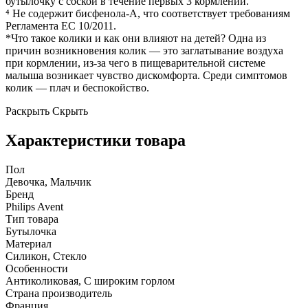
бутылочку с соской в течение первых 3 кормлений.
⁴ Не содержит бисфенола-А, что соответствует требованиям
Регламента ЕС 10/2011.
*Что такое колики и как они влияют на детей? Одна из
причин возникновения колик — это заглатывание воздуха
при кормлении, из-за чего в пищеварительной системе
малыша возникает чувство дискомфорта. Среди симптомов
колик — плач и беспокойство.
Раскрыть
Скрыть
Характеристики товара
Пол
Девочка, Мальчик
Бренд
Philips Avent
Тип товара
Бутылочка
Материал
Силикон, Стекло
Особенности
Антиколиковая, С широким горлом
Страна производитель
Франция