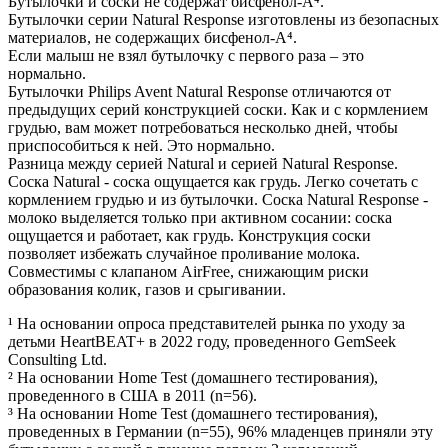
Бутылочки и соски не содержат бисфенол-А⁴.
Бутылочки серии Natural Response изготовлены из безопасных
материалов, не содержащих бисфенол-A⁴.
Если малыш не взял бутылочку с первого раза – это
нормально.
Бутылочки Philips Avent Natural Response отличаются от
предыдущих серий конструкцией соски. Как и с кормлением
грудью, вам может потребоваться несколько дней, чтобы
приспособиться к ней. Это нормально.
Разница между серией Natural и серией Natural Response.
Соска Natural - соска ощущается как грудь. Легко сочетать c
кормлением грудью и из бутылочки. Соска Natural Response -
молоко выделяется только при активном сосании: соска
ощущается и работает, как грудь. Конструкция соски
позволяет избежать случайное проливание молока.
Совместимы с клапаном AirFree, снижающим риски
образования колик, газов и срыгивании.
¹ На основании опроса представителей рынка по уходу за
детьми HeartBEAT+ в 2022 году, проведенного GemSeek
Consulting Ltd.
² На основании Home Test (домашнего тестирования),
проведенного в США в 2011 (n=56).
³ На основании Home Test (домашнего тестирования),
проведенных в Германии (n=55), 96% младенцев приняли эту