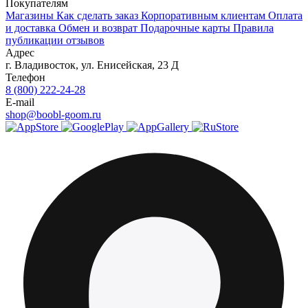
Покупателям
Магазины
Как сделать заказ
Корпоративным клиентам
Оплата
и доставка
Обмен и возврат
Подарочные карты
Правила
публикации отзывов
Адрес
г.
Владивосток
,
ул. Енисейская, 23 Д
Телефон
8 (800) 222-24-28
E-mail
shop@boobl-goom.ru