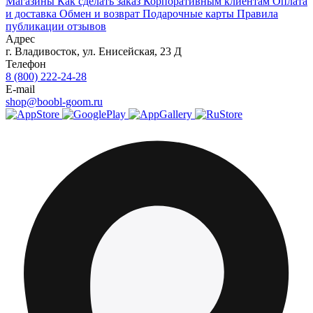
Магазины
Как сделать заказ
Корпоративным клиентам
Оплата
и доставка
Обмен и возврат
Подарочные карты
Правила
публикации отзывов
Адрес
г.
Владивосток
,
ул. Енисейская, 23 Д
Телефон
8 (800) 222-24-28
E-mail
shop@boobl-goom.ru