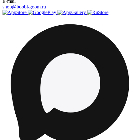
E-mail
shop@boobl-goom.ru