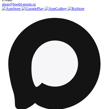
shop@boobl-goom.ru