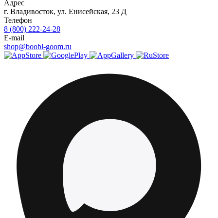
Адрес
г.
Владивосток
,
ул. Енисейская, 23 Д
Телефон
8 (800) 222-24-28
E-mail
shop@boobl-goom.ru