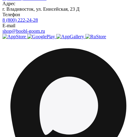
Адрес
г.
Владивосток
,
ул. Енисейская, 23 Д
Телефон
8 (800) 222-24-28
E-mail
shop@boobl-goom.ru