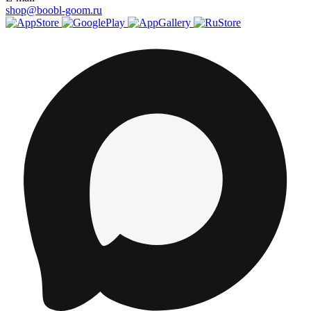
shop@boobl-goom.ru