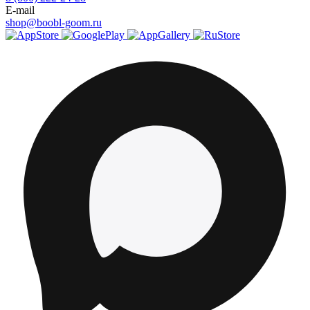
E-mail
shop@boobl-goom.ru