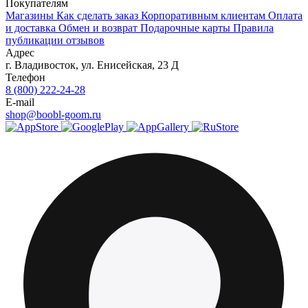
Покупателям
Магазины
Как сделать заказ
Корпоративным клиентам
Оплата
и доставка
Обмен и возврат
Подарочные карты
Правила
публикации отзывов
Адрес
г.
Владивосток
,
ул. Енисейская, 23 Д
Телефон
8 (800) 222-24-28
E-mail
shop@boobl-goom.ru