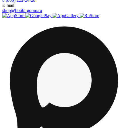
8 (800) 222-24-28
E-mail
shop@boobl-goom.ru