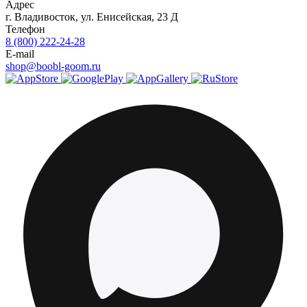
Адрес
г.
Владивосток
,
ул. Енисейская, 23 Д
Телефон
8 (800) 222-24-28
E-mail
shop@boobl-goom.ru