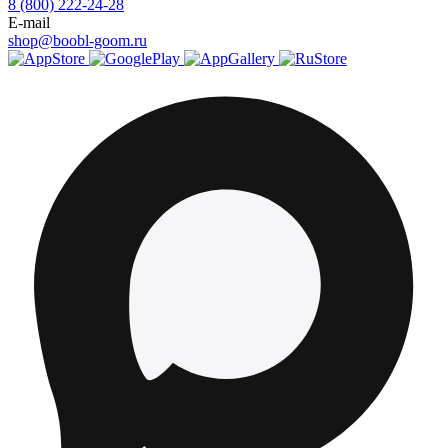
8 (800) 222-24-28
E-mail
shop@boobl-goom.ru