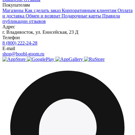
Покупателям
Магазины
Как сделать заказ
Корпоративным клиентам
Оплата
и доставка
Обмен и возврат
Подарочные карты
Правила
публикации отзывов
Адрес
г.
Владивосток
,
ул. Енисейская, 23 Д
Телефон
8 (800) 222-24-28
E-mail
shop@boobl-goom.ru