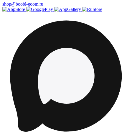
shop@boobl-goom.ru