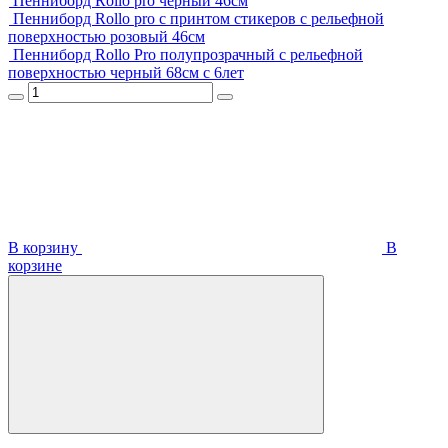
Пенниборд Rollo pro черный 46см
Пенниборд Rollo pro с принтом стикеров с рельефной
поверхностью розовый 46см
Пенниборд Rollo Pro полупрозрачный с рельефной
поверхностью черный 68см с 6лет
В корзину
В
корзинe