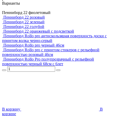
Варианты
Пенниборд 22 фиолетовый
Пенниборд 22 розовый
Пенниборд 22 зеленый
Пенниборд 22 голубой
Пенниборд 22 оранжевый с подсветкой
Пенниборд Rollo pro антискользящая поверхность доски с
принтом волка черно-серый
Пенниборд Rollo pro черный 46см
Пенниборд Rollo pro с принтом стикеров с рельефной
поверхностью розовый 46см
Пенниборд Rollo Pro полупрозрачный с рельефной
поверхностью черный 68см с 6лет
В корзину
В
корзинe