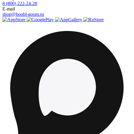
8 (800) 222-24-28
E-mail
shop@boobl-goom.ru