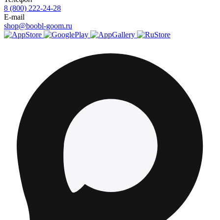
8 (800) 222-24-28
E-mail
shop@boobl-goom.ru