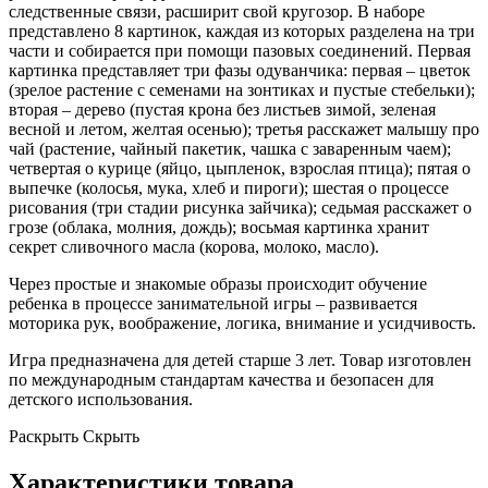
следственные связи, расширит свой кругозор. В наборе
представлено 8 картинок, каждая из которых разделена на три
части и собирается при помощи пазовых соединений. Первая
картинка представляет три фазы одуванчика: первая – цветок
(зрелое растение с семенами на зонтиках и пустые стебельки);
вторая – дерево (пустая крона без листьев зимой, зеленая
весной и летом, желтая осенью); третья расскажет малышу про
чай (растение, чайный пакетик, чашка с заваренным чаем);
четвертая о курице (яйцо, цыпленок, взрослая птица); пятая о
выпечке (колосья, мука, хлеб и пироги); шестая о процессе
рисования (три стадии рисунка зайчика); седьмая расскажет о
грозе (облака, молния, дождь); восьмая картинка хранит
секрет сливочного масла (корова, молоко, масло).
Через простые и знакомые образы происходит обучение
ребенка в процессе занимательной игры – развивается
моторика рук, воображение, логика, внимание и усидчивость.
Игра предназначена для детей старше 3 лет. Товар изготовлен
по международным стандартам качества и безопасен для
детского использования.
Раскрыть
Скрыть
Характеристики товара