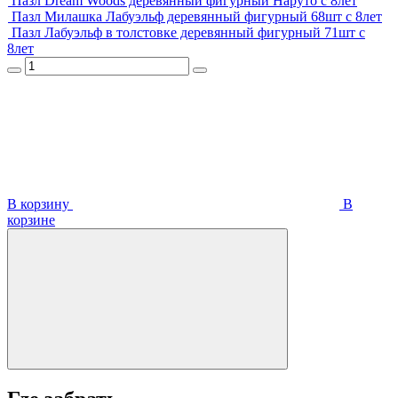
Пазл Dream Woods деревянный фигурный Наруто с 8лет
Пазл Милашка Лабуэльф деревянный фигурный 68шт с 8лет
Пазл Лабуэльф в толстовке деревянный фигурный 71шт с
8лет
В корзину
В
корзинe