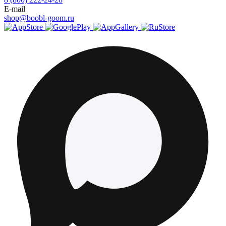
E-mail
shop@boobl-goom.ru