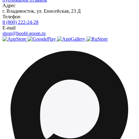
Адрес
г.
Владивосток
,
ул. Енисейская, 23 Д
Телефон
8 (800) 222-24-28
E-mail
shop@boobl-goom.ru