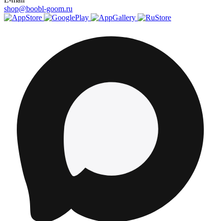
shop@boobl-goom.ru