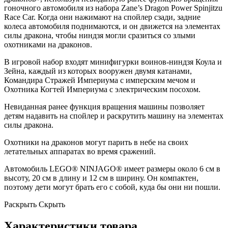
гоночного автомобиля из набора Zane’s Dragon Power Spinjitzu
Race Car. Когда они нажимают на спойлер сзади, задние
колеса автомобиля поднимаются, и он движется на элементах
силы дракона, чтобы ниндзя могли сразиться со злыми
охотниками на драконов.
В игровой набор входят минифигурки воинов-ниндзя Коула и
Зейна, каждый из которых вооружен двумя катанами,
Командира Стражей Империума с имперским мечом и
Охотника Когтей Империума с электрическим посохом.
Невиданная ранее функция вращения машины позволяет
детям надавить на спойлер и раскрутить машину на элементах
силы дракона.
Охотники на драконов могут парить в небе на своих
летательных аппаратах во время сражений.
Автомобиль LEGO® NINJAGO® имеет размеры около 6 см в
высоту, 20 см в длину и 12 см в ширину. Он компактен,
поэтому дети могут брать его с собой, куда бы они ни пошли.
Раскрыть
Скрыть
Характеристики товара