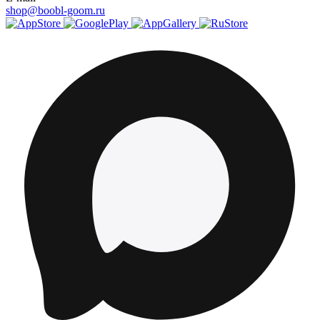
shop@boobl-goom.ru