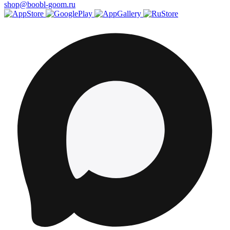
shop@boobl-goom.ru